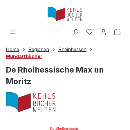
Zum Hauptinhalt springen
Ware
Home
Regionen
Rheinhessen
Mundartbücher
De Rhoihessische Max un
Moritz
Bildergalerie überspringen