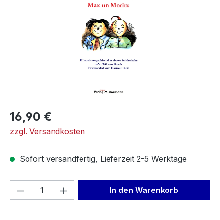
Regulärer Preis:
16,90 €
zzgl. Versandkosten
Sofort versandfertig, Lieferzeit 2-5 Werktage
Produkt Anzahl: Gib den gewünschten We
In den Warenkorb