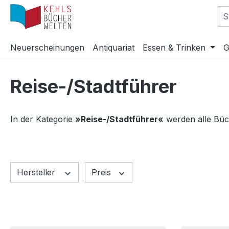
m Hauptinhalt springen
Zur Suche springen
Zur Hauptnavigation springen
Neuerscheinungen
Antiquariat
Essen & Trinken
G
Reise-/Stadtführer
In der Kategorie
»Reise-/Stadtführer«
werden alle Büc
Hersteller
Preis