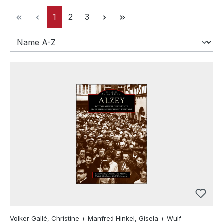
Seite
Seite
Seite
1
2
3
Volker Gallé, Christine + Manfred Hinkel, Gisela + Wulf