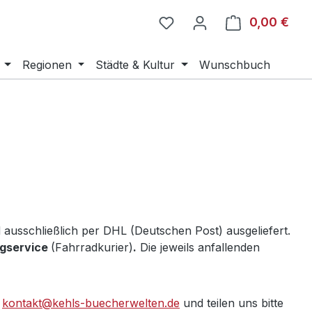
0,00 €
Ware
Regionen
Städte & Kultur
Wunschbuch
ausschließlich per DHL (Deutschen Post) ausgeliefert.
ngservice
(Fahrradkurier)
.
Die jeweils anfallenden
l
kontakt@kehls-buecherwelten.de
und teilen uns bitte