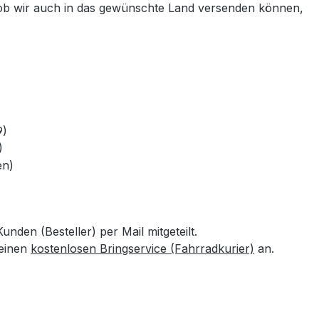
n, ob wir auch in das gewünschte Land versenden können,
9)
9)
en)
den (Besteller) per Mail mitgeteilt.
 einen
kostenlosen Bringservice (Fahrradkurier)
an.