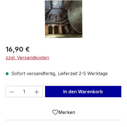
Regulärer Preis:
16,90 €
zzgl. Versandkosten
Sofort versandfertig, Lieferzeit 2-5 Werktage
Produkt Anzahl: Gib den gewünschten We
In den Warenkorb
Merken