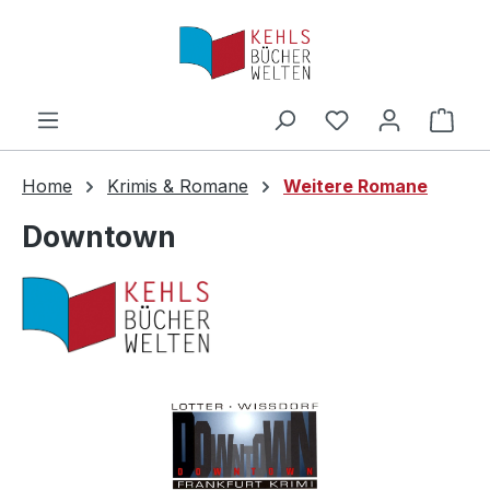
Zum Hauptinhalt springen
Ware
Home
Krimis & Romane
Weitere Romane
Downtown
Bildergalerie überspringen