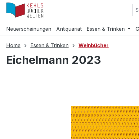
m Hauptinhalt springen
Zur Suche springen
Zur Hauptnavigation springen
Neuerscheinungen
Antiquariat
Essen & Trinken
G
Home
Essen & Trinken
Weinbücher
Eichelmann 2023
Bildergalerie überspringen