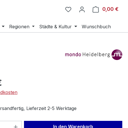
0,00 €
Ware
Regionen
Städte & Kultur
Wunschbuch
eis:
€
ndkosten
sandfertig, Lieferzeit 2-5 Werktage
 Anzahl: Gib den gewünschten Wert ein 
In den Warenkorb