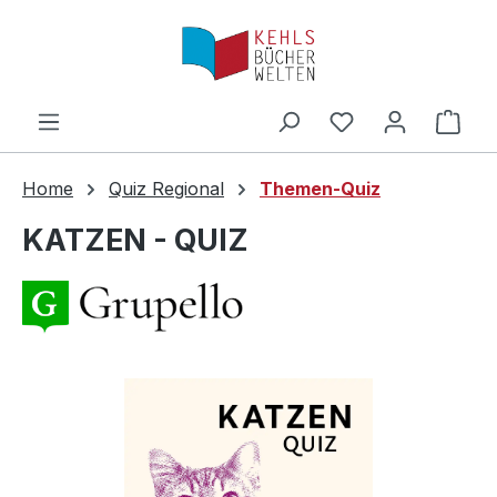
Zum Hauptinhalt springen
Ware
Home
Quiz Regional
Themen-Quiz
KATZEN - QUIZ
Bildergalerie überspringen