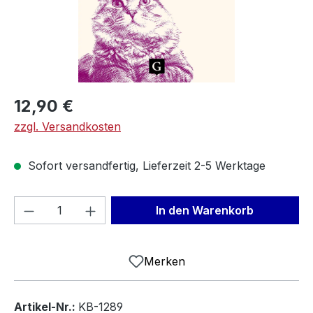
Regulärer Preis:
12,90 €
zzgl. Versandkosten
Sofort versandfertig, Lieferzeit 2-5 Werktage
Produkt Anzahl: Gib den gewünschten We
In den Warenkorb
Merken
Artikel-Nr.:
KB-1289