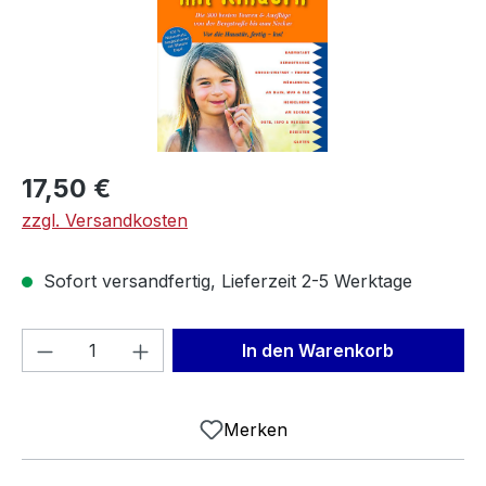
Regulärer Preis:
17,50 €
zzgl. Versandkosten
Sofort versandfertig, Lieferzeit 2-5 Werktage
Produkt Anzahl: Gib den gewünschten We
In den Warenkorb
Merken