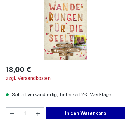
Regulärer Preis:
18,00 €
zzgl. Versandkosten
Sofort versandfertig, Lieferzeit 2-5 Werktage
Produkt Anzahl: Gib den gewünschten We
In den Warenkorb