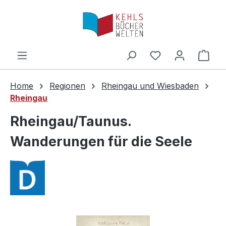
Zum Hauptinhalt springen
Ware
Home
Regionen
Rheingau und Wiesbaden
Rheingau
Rheingau/Taunus.
Wanderungen für die Seele
Bildergalerie überspringen