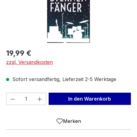
Regulärer Preis:
19,99 €
zzgl. Versandkosten
Sofort versandfertig, Lieferzeit 2-5 Werktage
Produkt Anzahl: Gib den gewünschten We
In den Warenkorb
Merken