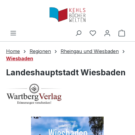
Zum Hauptinhalt springen
Ware
Home
Regionen
Rheingau und Wiesbaden
Wiesbaden
Landeshauptstadt Wiesbaden
Bildergalerie überspringen