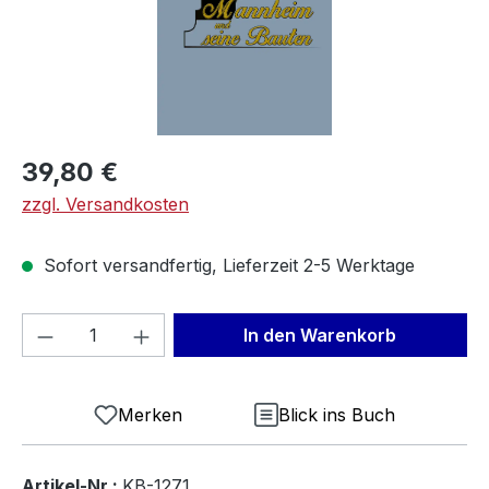
Regulärer Preis:
39,80 €
zzgl. Versandkosten
Sofort versandfertig, Lieferzeit 2-5 Werktage
Produkt Anzahl: Gib den gewünschten We
In den Warenkorb
Merken
Blick ins Buch
Artikel-Nr.:
KB-1271