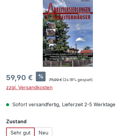
Bildergalerie überspringen
Verkaufspreis:
%
59,90 €
Regulärer Preis:
79,00 €
(24.18% gespart)
zzgl. Versandkosten
Sofort versandfertig, Lieferzeit 2-5 Werktage
auswählen
Zustand
Sehr gut
Neu