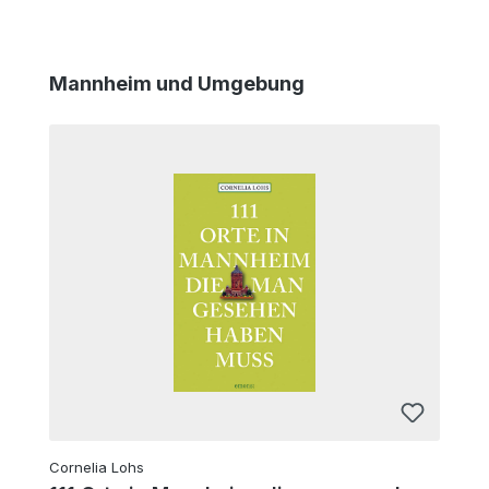
Produktgalerie überspringen
Mannheim und Umgebung
Cornelia Lohs